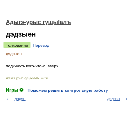
Адыгэ-урыс гущыIалъ
дэдзыен
Толкование
Перевод
дэдзыен
подкинуть кого-что-л. вверх
Адыгэ-урыс гущыIалъ
.
2014
.
Игры ⚽
Поможем решить контрольную работу
дэдэн
дэдзэн